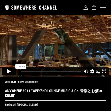
2021.01.15 FRIDAY START:18:00-
ANYWHERE #011 "WEEKEND LOUNGE MUSIC & Co. 音楽とお酒 at
KUMU"
Sorihashi
[SPECIAL BLEND]