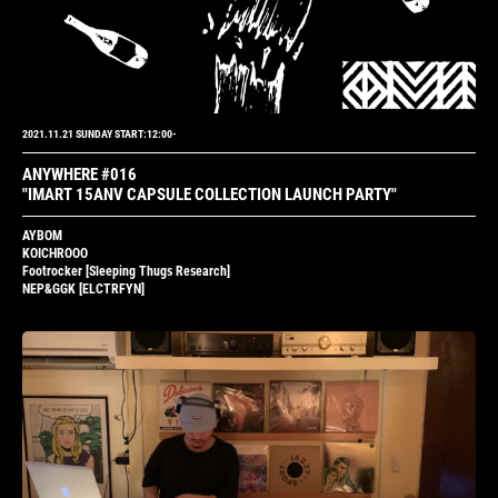
2021.11.21 SUNDAY START:12:00-
ANYWHERE #016
"IMART 15ANV CAPSULE COLLECTION LAUNCH PARTY"
AYBOM
KOICHROOO
Footrocker
[Sleeping Thugs Research]
NEP&GGK
[ELCTRFYN]