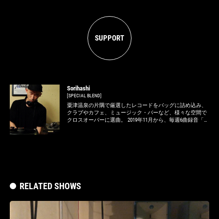
SUPPORT
Sorihashi
[SPECIAL BLEND]
粟津温泉の片隅で厳選したレコードをバッグに詰め込み、
クラブやカフェ、ミュージック・バーなど、様々な空間で
クロスオーバーに選曲。 2019年11月から、毎週6曲録音「ロ
クロク」をMixcloudにて気楽に公開中。
RELATED SHOWS