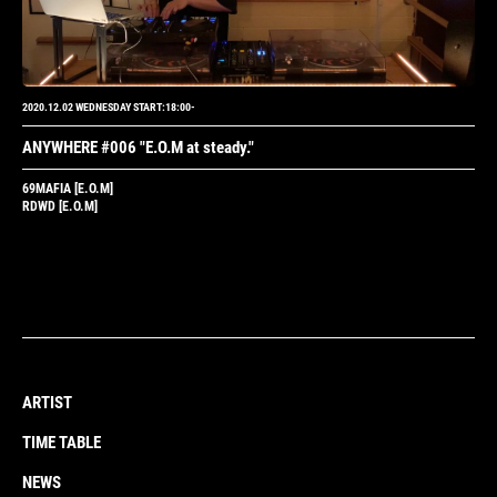
2020.12.02 WEDNESDAY START:18:00-
ANYWHERE #006
"E.O.M at steady."
69MAFIA
[E.O.M]
RDWD
[E.O.M]
ARTIST
TIME TABLE
NEWS