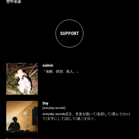
空中水泳
SUPPORT
suimin
『覚醒、瞑想、殺人。』
Doy
[everyday records]
everyday records店主。音楽を聴いて/妄想して/選んで/かけ
て/文字にして/話して/過ごす日々。