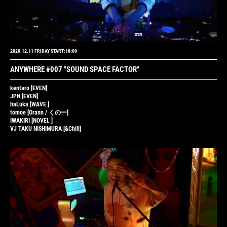
2020.12.11 FRIDAY START:18:00-
ANYWHERE #007
"SOUND SPACE FACTOR"
kentaro
[EVEN]
JPN
[EVEN]
haLuka
[WAVE ]
tomoe
[Orann / くのー]
IWAKIRI
[NOVEL ]
VJ TAKU NISHIMURA
[&Chill]