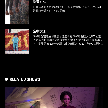
刺青くん
日本伝統刺青に感銘を受け、全身に施術. 近況としてはart
活動の一環としてVJを開始
空中水泳
1993年自宅部屋で幽霊と遭遇する 2000年夏巨大なUFOと遭
遇する 2001年体液や血液で絵を描きだす 2005年心霊スポッ
トで実験開始 2009年感電し幽体離脱する 2011年UFOに照ら
される 2014年両性具有者と行為 DJ.作曲.絵.コラージュ.実
験.企画.他、北陸⾦沢を拠点に全国をドライヴ、ジャンル
レスな独特の世界でクロスオーバーする。⾃ら描くアート
ワークを含めストーリー・メッセージ性豊かなMixシリーズ
は毎回好評を博し、NIKEのwebCMの楽曲提供を初め、'やけ
のはら'のSoundcloudへのMix提供や、原宿Bonobo初め各地で
の個展開催、鎮座DOPENESSとB2BユニットSEX BROTHERSを
組む等幅広く遊ぶ、過去に2枚のアルバム、8枚のmixCD等を
リリース。 空中商店
RELATED SHOWS