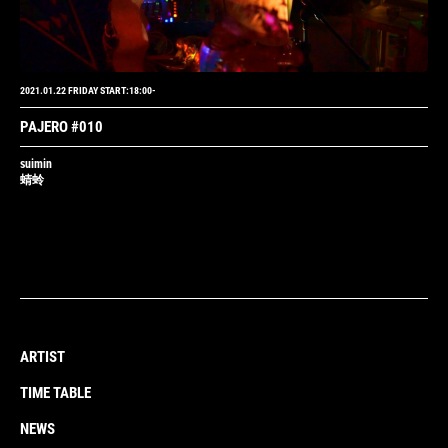
2021.01.22 FRIDAY START:18:00-
PAJERO #010
suimin
蜻蛉
ARTIST
TIME TABLE
NEWS