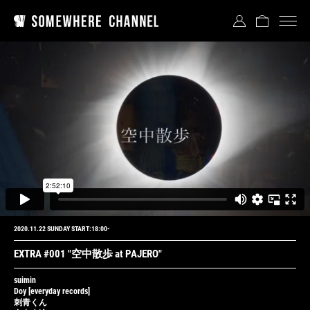
2020.11.22 SUNDAY START:18:00-
EXTRA #001 "空中散歩 at PAJERO"
suimin
Doy
[everyday records]
刺青くん