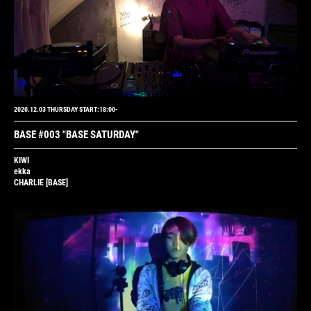
2020.12.03 THURSDAY START:18:00-
BASE #003
"BASE SATURDAY"
KIWI
ekka
CHARLIE
[BASE]