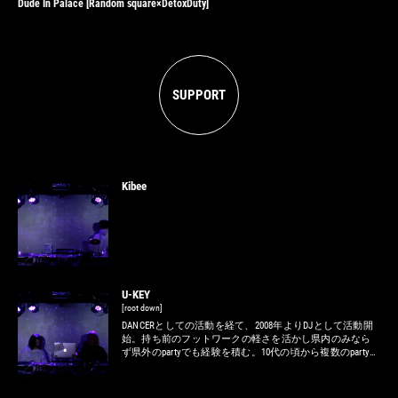
Dude In Palace
[Random square×DetoxDuty]
SUPPORT
Kibee
U-KEY
[root down]
DANCERとしての活動を経て、2008年よりDJとして活動開
始。持ち前のフットワークの軽さを活かし県内のみなら
ず県外のpartyでも経験を積む。10代の頃から複数のpartyを
主催し、現在は毎回旬なhiphopアーティストをGUESTに招
き開催される"Root Down"、自身が最も得意とするR&Bのみ
で構成されるparty "R&B NIGHT"を主催している。