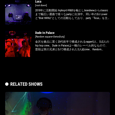
Luca
[root down]
2018年に活動開始 hiphopやR&Bを軸としbrandnewからclassic
まで幅広い選曲で様々なpartyに出演中。同い年のDJ Lower
と"Brat tWINz"としての活動もしており、party『ficus』を主
催しオーガナイザーとしても活躍の場を広めている。
Dude In Palace
[Random square×DetoxDuty]
金沢を拠点に置く20代前半で構成されるrapper5人、DJ2人の
hip hop crew。Dude in Palaceは一種のレーベル的なもので、
普段は実の兄弟とDJで構成された3人組crew、Random
Square(Cee Scotch,Jay Curry,DJ SKUNK)、小松市出身のメンバ
ーで構成された4人組crew、DetoxDuty(J.U.G,AVY,Bluthree-F,DJ
FLY KENN)がそれぞれ活動をしている。もちろんDude in
Palaceとしてもライブ、楽曲配信等を行なっている。
Random Squareは今夏にcrew初となる1st.albumをリリース予
定。DetoxDutyも年内にcrew初の1st.EPをリリースする予定
だ。
RELATED SHOWS