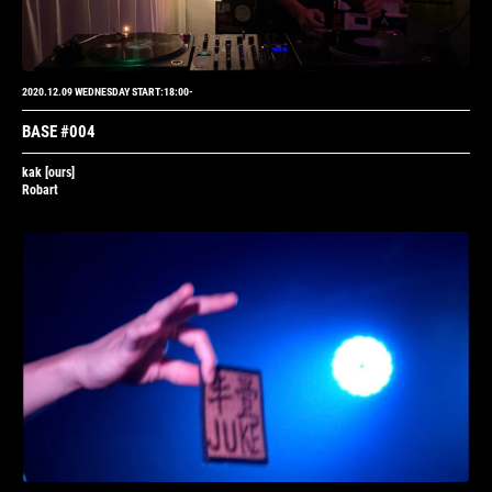
2020.12.09 WEDNESDAY START:18:00-
BASE #004
kak
[ours]
Robart