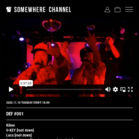
2020.11.10 TUESDAY START:18:00-
DEF #001
Kibee
U-KEY
[root down]
Luca
[root down]