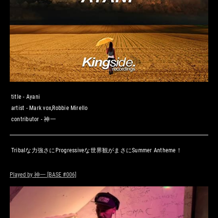
title -
Ayani
artist -
Mark vox,Robbie Mirello
contributor -
神一
Tribalな力強さにProgressiveな世界観がまさにSummer Antheme！
Played by 神一 [BASE #006]