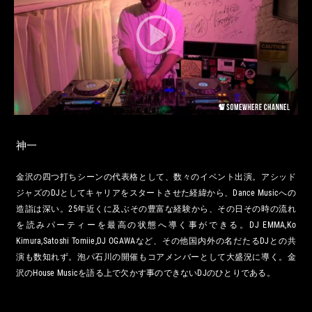
神一
金沢の四つ打ちシーンの代表格として、数々のイベント出演。アシッド
ジャズのDJとしてキャリアをスタートさせた経緯から、Dance Musicへの
造詣は深い。25年近くに及ぶその豊富な経験から、その日その時の流れ
を読みパーティーを最高の状態へ導く事ができる。DJ EMMA,Ko
Kimura,Satoshi Tomiie,DJ OGAWAなど、その他国内外の名だたるDJとの共
演も数知れず。泡パ石川の開催もコアメンバーとして大盛況に導く。金
沢のHouse Musicを語る上で欠かす事のできないDJのひとりである。