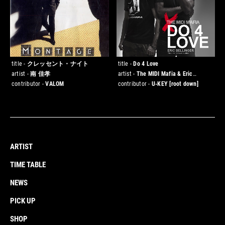
title -
クレッセント・ナイト
title -
Do 4 Love
artist -
南 佳孝
artist -
The MIDI Mafia & Eric
Bellinger
contributor -
VALOM
contributor -
U-KEY
[root down]
ARTIST
TIME TABLE
NEWS
PICK UP
SHOP