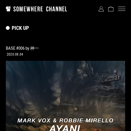
PICK UP
BASE #006 by 神一
2020.08.04