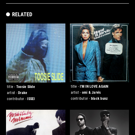
RELATED
title -
I'M IN LOVE AGAIN
title -
Toosie Slide
artist -
omi & Jarvis
artist -
Drake
contributor -
black bunz
contributor -
ISSEI