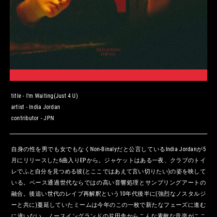
title -
I’m Waiting(Just 4 U)
artist -
India Jordan
contributor -
JPN
自身の性を男でも女でもなくNon-Binalyだと公言しているIndia Jordanが5
月にリリースした6曲入りEPから。ジャケットはある一夜、クラブのトイ
レでふと自分を見つめる彼(とここではあえて言い切りたい)の姿を映して
いる。ベース通過世代ならではの高い音響処理とサンプリングアートの
融合。後追い世代のレイブ再解釈という10年代後半に(強烈なノスタルジ
ーと共に)蔓延していたミームは今年のこの一枚で新たなフェーズに進む
に違いない。ノースイングランドの片田舎からこんな素敵な音楽がここ