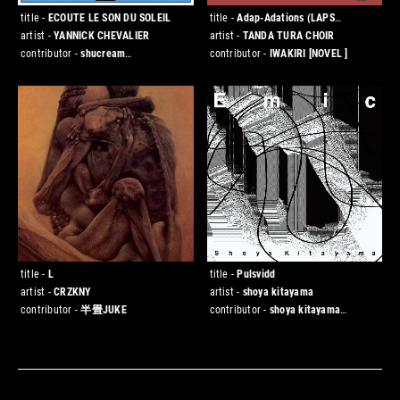
title -
ECOUTE LE SON DU SOLEIL
title -
Adap-Adations (LAPS
Adaptation)
artist -
YANNICK CHEVALIER
artist -
TANDA TURA CHOIR
contributor -
shucream
contributor -
IWAKIRI
[NOVEL ]
[DESKO/CHESTNUT]
title -
L
title -
Pulsvidd
artist -
CRZKNY
artist -
shoya kitayama
contributor -
半畳JUKE
contributor -
shoya kitayama
[◯◯◯ studio]