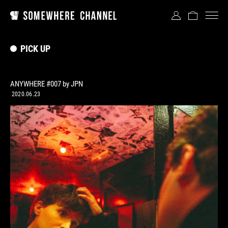
PICK UP
ANYWHERE #007 by JPN
2020.06.23